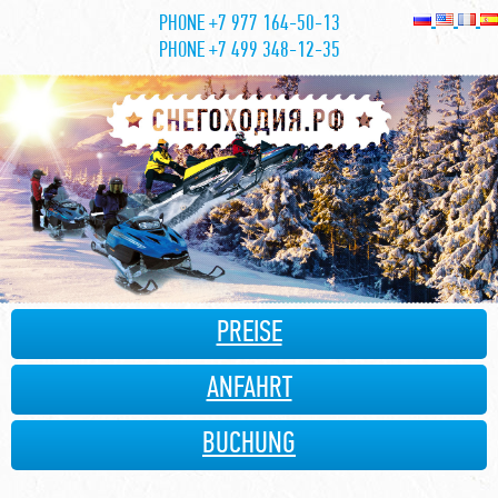
PHONE +7 977 164-50-13
PHONE +7 499 348-12-35
PREISE
ANFAHRT
BUCHUNG