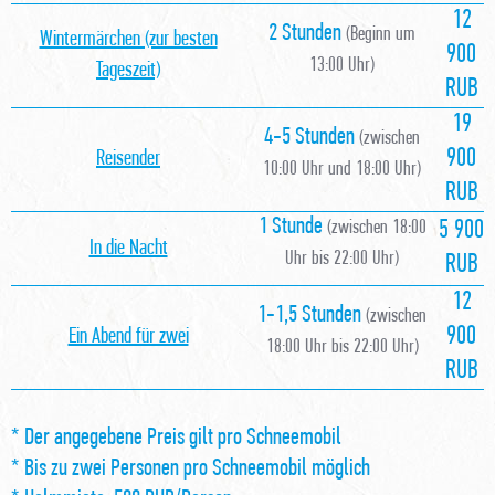
12
2 Stunden
(Beginn um
Wintermärchen (zur besten
900
13:00 Uhr)
Tageszeit)
RUB
19
4-5 Stunden
(zwischen
900
Reisender
10:00 Uhr und 18:00 Uhr)
RUB
1 Stunde
(zwischen 18:00
5 900
In die Nacht
Uhr bis 22:00 Uhr)
RUB
12
1-1,5 Stunden
(zwischen
900
Ein Abend für zwei
18:00 Uhr bis 22:00 Uhr)
RUB
* Der angegebene Preis gilt pro Schneemobil
* Bis zu zwei Personen pro Schneemobil möglich